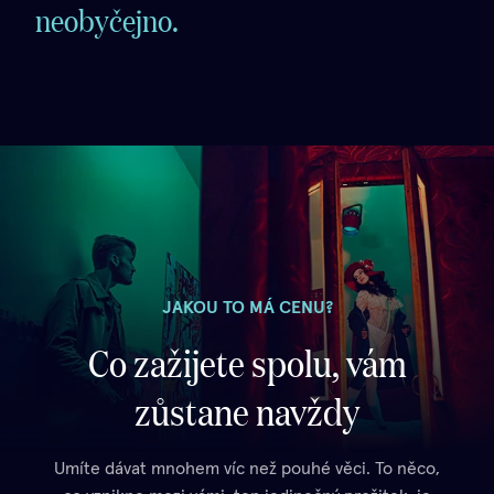
neobyčejno.
JAKOU TO MÁ CENU?
Co zažijete spolu, vám
zůstane navždy
Umíte dávat mnohem víc než pouhé věci. To něco,