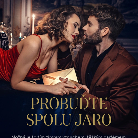
PROBUĎTE
SPOLU JARO
Možná je to tím zimním vzduchem, těžkým parfémem,