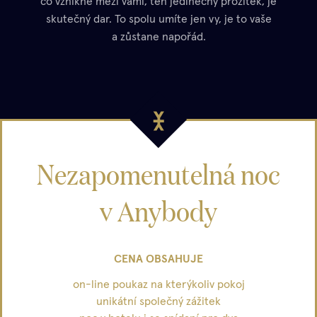
co vznikne mezi vámi, ten jedinečný prožitek, je
skutečný dar. To spolu umíte jen vy, je to vaše
a zůstane napořád.
Nezapomenutelná noc
v Anybody
CENA OBSAHUJE
on-line poukaz na kterýkoliv pokoj
unikátní společný zážitek