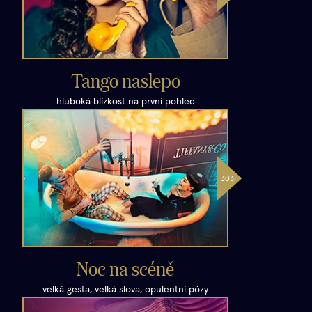
Tango naslepo
hluboká blízkost na první pohled
Noc na scéně
velká gesta, velká slova, opulentní pózy