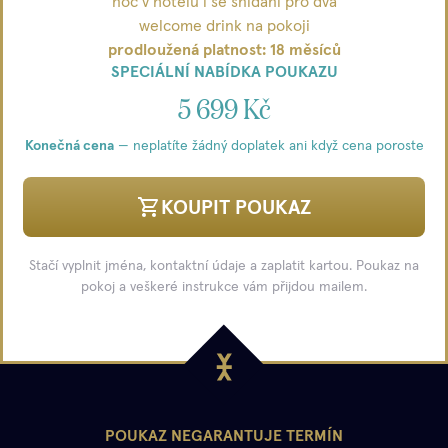
noc v hotelu i se snídaní pro dva
welcome drink na pokoji
prodloužená platnost: 18 měsíců
SPECIÁLNÍ NABÍDKA POUKAZU
5 699 Kč
Konečná cena
— neplatíte žádný doplatek ani když cena poroste
KOUPIT POUKAZ
Stačí vyplnit jména, kontaktní údaje a zaplatit kartou. Poukaz na
pokoj a veškeré instrukce vám přijdou mailem.
POUKAZ NEGARANTUJE TERMÍN