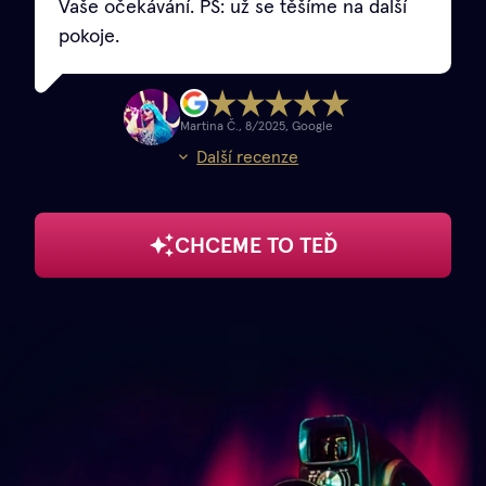
Vaše očekávání. PS: už se těšíme na další
pokoje.
Martina Č.
,
8/2025
,
Google
Další recenze
CHCEME TO TEĎ