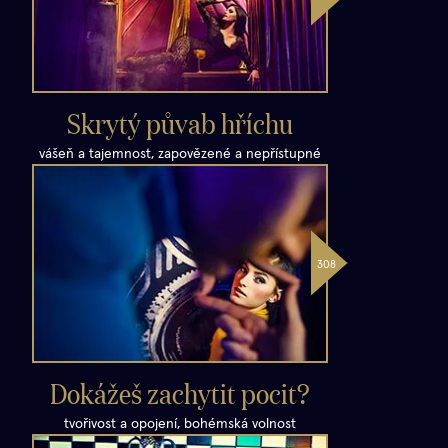
Skrytý půvab hříchu
vášeň a tajemnost, zapovězené a nepřístupné
Dokážeš zachytit pocit?
tvořivost a opojení, bohémská volnost