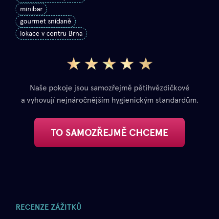
minibar
gourmet snídaně
lokace v centru Brna
Naše pokoje jsou samozřejmě pětihvězdičkové
a vyhovují nejnáročnějším hygienickým standardům.
TO SAMOZŘEJMĚ CHCEME
RECENZE ZÁŽITKŮ