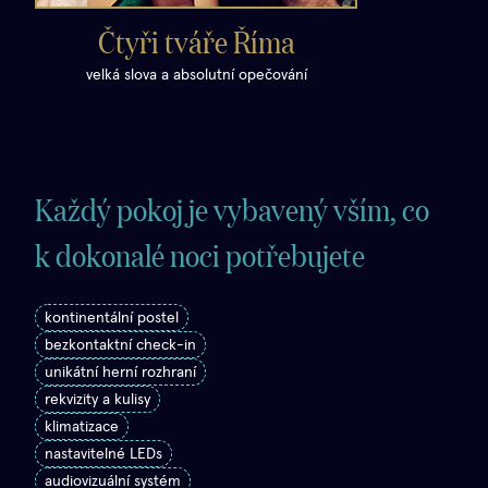
Čtyři tváře Říma
velká slova a absolutní opečování
Každý pokoj je vybavený vším, co
k dokonalé noci potřebujete
kontinentální postel
bezkontaktní check-in
unikátní herní rozhraní
rekvizity a kulisy
klimatizace
nastavitelné LEDs
audiovizuální systém