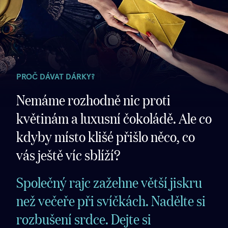
PROČ DÁVAT DÁRKY?
Nemáme rozhodně nic proti
květinám a luxusní čokoládě. Ale co
kdyby místo klišé přišlo něco, co
vás ještě víc sblíží?
Společný rajc zažehne větší jiskru
než večeře při svíčkách. Nadělte si
rozbušení srdce. Dejte si