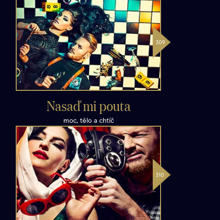
Nasaď mi pouta
moc, tělo a chtíč