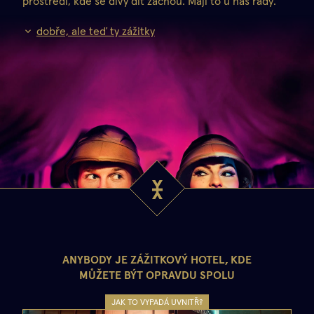
prostředí, kde se divy dít začnou. Mají to u nás rády.
dobře, ale teď ty zážitky
ANYBODY JE ZÁŽITKOVÝ HOTEL, KDE
MŮŽETE BÝT OPRAVDU SPOLU
JAK TO VYPADÁ UVNITŘ?