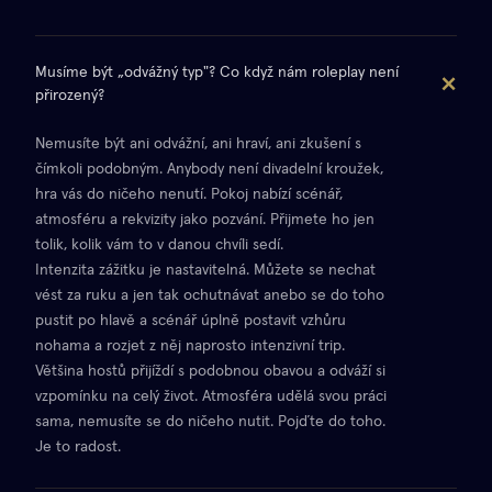
Musíme být „odvážný typ"? Co když nám roleplay není
přirozený?
Nemusíte být ani odvážní, ani hraví, ani zkušení s
čímkoli podobným. Anybody není divadelní kroužek,
hra vás do ničeho nenutí. Pokoj nabízí scénář,
atmosféru a rekvizity jako pozvání. Přijmete ho jen
tolik, kolik vám to v danou chvíli sedí.
Intenzita zážitku je nastavitelná. Můžete se nechat
vést za ruku a jen tak ochutnávat anebo se do toho
pustit po hlavě a scénář úplně postavit vzhůru
nohama a rozjet z něj naprosto intenzivní trip.
Většina hostů přijíždí s podobnou obavou a odváží si
vzpomínku na celý život. Atmosféra udělá svou práci
sama, nemusíte se do ničeho nutit. Pojďte do toho.
Je to radost.