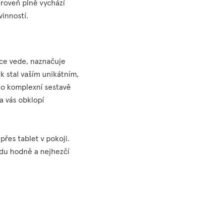
zároveň plně vychází
vinností.
hce vede, naznačuje
ek stal vaším unikátním,
to komplexní sestavě
 a vás obklopí
přes tablet v pokoji.
vdu hodně a nejhezčí