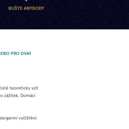
BUĎTE ANYBODY
NEBO PRO DVA?
istě teoreticky vzít
o zážitek. Domácí
lergenní vyčištění