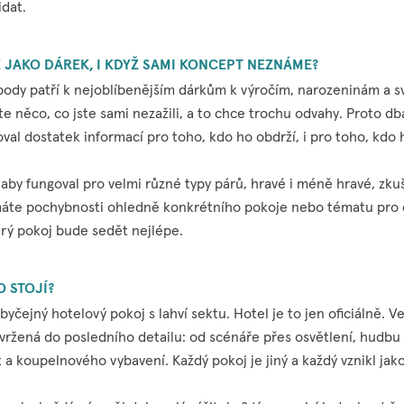
dat.
JAKO DÁREK, I KDYŽ SAMI KONCEPT NEZNÁME?
body patří k nejoblíbenějším dárkům k výročím, narozeninám a 
 něco, co jste sami nezažili, a to chce trochu odvahy. Proto db
al dostatek informací pro toho, kdo ho obdrží, i pro toho, kdo 
 aby fungoval pro velmi různé typy párů, hravé i méně hravé, zku
áte pochybnosti ohledně konkrétního pokoje nebo tématu pro 
rý pokoj bude sedět nejlépe.
O STOJÍ?
yčejný hotelový pokoj s lahví sektu. Hotel je to jen oficiálně. V
vržená do posledního detailu: od scénáře přes osvětlení, hudbu 
it a koupelnového vybavení. Každý pokoj je jiný a každý vznikl ja