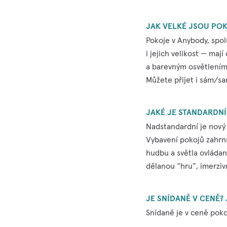
JAK VELKÉ JSOU POK
Pokoje v Anybody, spol
i jejich velikost — ma
a barevným osvětlením 
Můžete přijet i sám/sam
JAKÉ JE STANDARDNÍ
Nadstandardní je nový
Vybavení pokojů zahrnuj
hudbu a světla ovládané
dělanou “hru”, imerzivn
JE SNÍDANĚ V CENĚ? 
Snídaně je v ceně poko