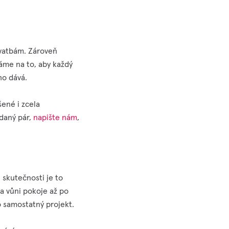
svatbám. Zároveň
áme na to, aby každý
ho dává.
šené i zcela
daný pár,
napište nám
,
e skutečnosti je to
a vůni pokoje až po
ko samostatný projekt.