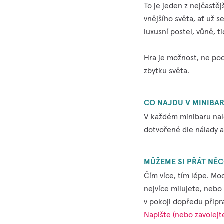
To je jeden z nejčastěj
vnějšího světa, ať už s
luxusní postel, vůně, ti
Hra je možnost, ne pod
zbytku světa.
CO NAJDU V MINIBA
V každém minibaru nale
dotvořené dle nálady a
MŮŽEME SI PŘÁT NĚC
Čím více, tím lépe. Mo
nejvíce milujete, nebo
v pokoji dopředu připr
Napište (nebo zavolejt