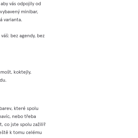
 aby vás odpojily od
 vybavený minibar,
á varianta.
 váš: bez agendy, bez
mošt, koktejly,
du.
barev, které spolu
navíc, nebo třeba
co jste spolu zažili?
ještě k tomu celému