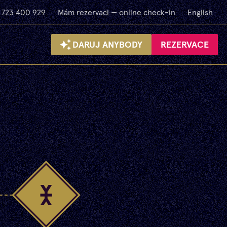
 723 400 929
Mám rezervaci — online check-in
English
DARUJ ANYBODY
REZERVACE