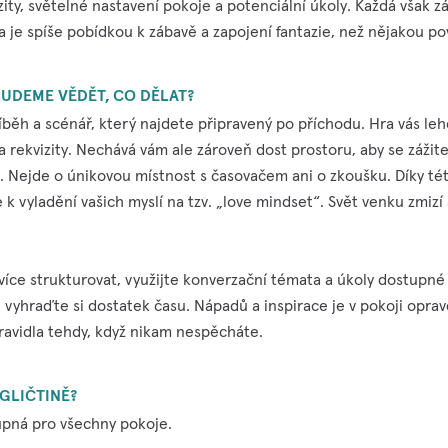
izity, světelné nastavení pokoje a potenciální úkoly. Každá však 
a je spíše pobídkou k zábavě a zapojení fantazie, než nějakou po
UDEME VĚDĚT, CO DĚLAT?
íběh a scénář, který najdete připravený po příchodu. Hra vás le
a rekvizity. Nechává vám ale zároveň dost prostoru, aby se zážit
. Nejde o únikovou místnost s časovačem ani o zkoušku. Díky té
 k vyladění vašich myslí na tzv. „love mindset“. Svět venku zmizí
více strukturovat, využijte konverzační témata a úkoly dostupné 
: vyhraďte si dostatek času. Nápadů a inspirace je v pokoji opra
ravidla tehdy, když nikam nespěcháte.
NGLIČTINĚ?
upná pro všechny pokoje.