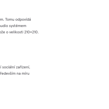
cím. Tomu odpovídá
m audio systémem
že o velikosti 210×210.
sociální zařízení,
 především na míru