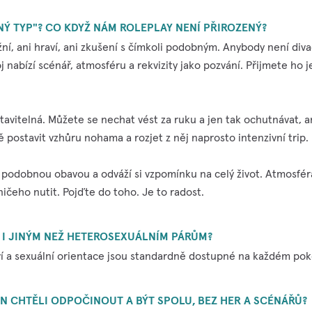
Ý TYP"? CO KDYŽ NÁM ROLEPLAY NENÍ PŘIROZENÝ?
ní, ani hraví, ani zkušení s čímkoli podobným. Anybody není diva
 nabízí scénář, atmosféru a rekvizity jako pozvání. Přijmete ho je
stavitelná. Můžete se nechat vést za ruku a jen tak ochutnávat, 
 postavit vzhůru nohama a rozjet z něj naprosto intenzivní trip.
 s podobnou obavou a odváží si vzpomínku na celý život. Atmosfér
ičeho nutit. Pojďte do toho. Je to radost.
 I JINÝM NEŽ HETEROSEXUÁLNÍM PÁRŮM?
í a sexuální orientace jsou standardně dostupné na každém poko
N CHTĚLI ODPOČINOUT A BÝT SPOLU, BEZ HER A SCÉNÁŘŮ?