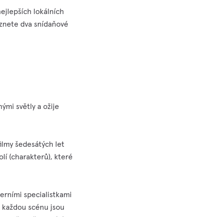
ejlepších lokálních
eznete dva snídaňové
nými světly a ožije
filmy šedesátých let
lí (charakterů), které
herními specialistkami
o každou scénu jsou