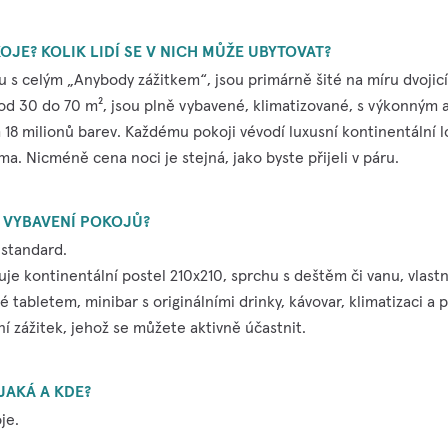
OJE? KOLIK LIDÍ SE V NICH MŮŽE UBYTOVAT?
u s celým „Anybody zážitkem“, jsou primárně šité na míru dvoji
jí od 30 do 70 m², jsou plně vybavené, klimatizované, s výkonný
18 milionů barev. Každému pokoji vévodí luxusní kontinentální lo
a. Nicméně cena noci je stejná, jako byste přijeli v páru.
 VYBAVENÍ POKOJŮ?
 standard.
e kontinentální postel 210x210, sprchu s deštěm či vanu, vlastní 
 tabletem, minibar s originálními drinky, kávovar, klimatizaci a
í zážitek, jehož se můžete aktivně účastnit.
JAKÁ A KDE?
je.