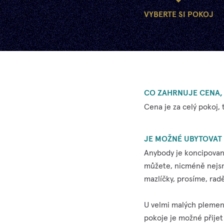
VYBERTE SI POKOJ
CO ZAHRNUJE CENA,
Cena je za celý pokoj,
JE MOŽNÉ UBYTOVAT
Anybody je koncipovaný 
můžete, nicméně nejsme
mazlíčky, prosíme, rad
U velmi malých plemen 
pokoje je možné přijet