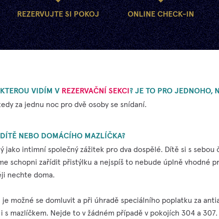
REZERVUJTE SI POKOJ
ONLINE CHECK-IN
 KTEROU VIDÍM V
REZERVAČNÍ SEKCI
? JE TO PRO JEDNOHO, 
 tedy za jednu noc pro dvě osoby se snídaní.
 DÍTĚ NEBO DOMÁCÍHO MAZLÍČKA?
jako intimní společný zážitek pro dva dospělé. Dítě si s sebou č
 schopni zařídit přistýlku a nejspíš to nebude úplně vhodné pr
ěji nechte doma.
je možné se domluvit a při úhradě speciálního poplatku za antia
 i s mazlíčkem. Nejde to v žádném případě v pokojích 304 a 307.