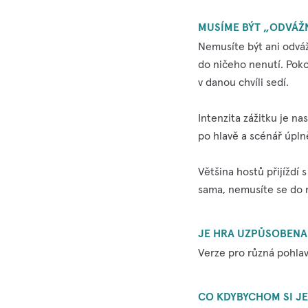
MUSÍME BÝT „ODVÁŽN
Nemusíte být ani odváž
do ničeho nenutí. Pokoj
v danou chvíli sedí.
Intenzita zážitku je na
po hlavě a scénář úplně
Většina hostů přijíždí
sama, nemusíte se do n
JE HRA UZPŮSOBENA
Verze pro různá pohlav
CO KDYBYCHOM SI JE