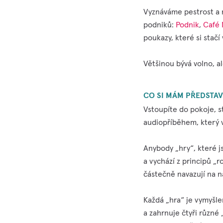
Vyznáváme pestrost a n
podniků:
Podnik
,
Café
poukazy, které si stačí
Většinou bývá volno, a
CO SI MÁM PŘEDSTAV
Vstoupíte do pokoje, st
audiopříběhem, který vá
Anybody „hry“, které js
a vychází z principů „r
částečně navazují na ná
Každá „hra“ je vymyšle
a zahrnuje čtyři různ