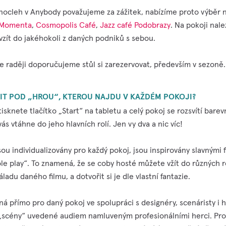
ocleh v Anybody považujeme za zážitek, nabízíme proto výběr n
 Momenta
,
Cosmopolis Café
,
Jazz café Podobrazy
. Na pokoji nal
 vzít do jakéhokoli z daných podniků s sebou.
le raději doporučujeme stůl si zarezervovat, především v sezoně.
IT POD „HROU“, KTEROU NAJDU V KAŽDÉM POKOJI?
isknete tlačítko „Start“ na tabletu a celý pokoj se rozsvítí barev
s vtáhne do jeho hlavních rolí. Jen vy dva a nic víc!
ou individualizovány pro každý pokoj, jsou inspirovány slavnými 
ole play“. To znamená, že se coby hosté můžete vžít do různých ro
ladu daného filmu, a dotvořit si je dle vlastní fantazie.
ná přímo pro daný pokoj ve spolupráci s designéry, scenáristy i 
é „scény“ uvedené audiem namluveným profesionálními herci. Pr