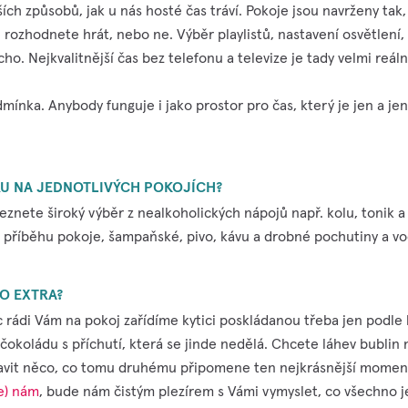
ších způsobů, jak u nás hosté čas tráví. Pokoje jsou navrženy tak,
e rozhodnete hrát, nebo ne. Výběr playlistů, nastavení osvětlení,
cho. Nejkvalitnější čas bez telefonu a televize je tady velmi reáln
mínka. Anybody funguje i jako prostor pro čas, který je jen a jen
RU NA JEDNOTLIVÝCH POKOJÍCH?
znete široký výběr z nealkoholických nápojů např. kolu, tonik a 
 příběhu pokoje, šampaňské, pivo, kávu a drobné pochutiny a vo
O EXTRA?
c rádi Vám na pokoj zařídíme kytici poskládanou třeba jen podle 
 čokoládu s příchutí, která se jinde nedělá. Chcete láhev bublin 
avit něco, co tomu druhému připomene ten nejkrásnější moment, 
e) nám
, bude nám čistým plezírem s Vámi vymyslet, co všechno 