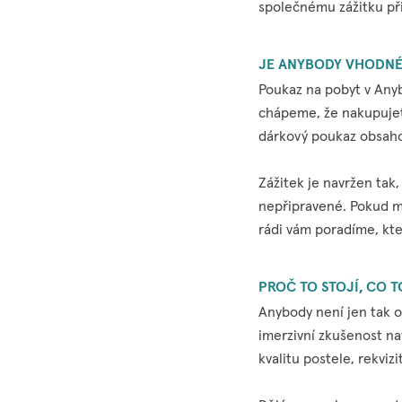
společnému zážitku při
JE ANYBODY VHODNÉ 
Poukaz na pobyt v Any
chápeme, že nakupujete
dárkový poukaz obsahov
Zážitek je navržen tak,
nepřipravené. Pokud m
rádi vám poradíme, kte
PROČ TO STOJÍ, CO T
Anybody není jen tak ob
imerzivní zkušenost na
kvalitu postele, rekviz