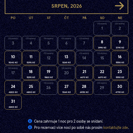
SRPEN,
2026
PO
ÚT
ST
ČT
PÁ
SO
NE
Obsazený
Obsazený
1
2
Obsazený
Obsazený
Obsazený
Obsazený
Obsazený
8
9
3
4
5
6
7
3990
Kč
3790
Kč
Obsazený
Obsazený
Obsazený
10
11
13
16
12
14
15
5040
Kč
5290
Kč
5260
Kč
5550
Kč
Obsazený
Obsazený
18
19
21
22
23
17
20
5290
Kč
5820
Kč
6670
Kč
6670
Kč
5550
Kč
Obsazený
Obsazený
24
25
27
28
30
26
29
4800
Kč
4800
Kč
5260
Kč
6050
Kč
4790
Kč
31
4800
Kč
Cena zahrnuje 1 noc pro 2 osoby se snídaní.
Pro rezervaci více nocí po sobě nás prosím
kontaktujte zde
.