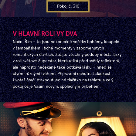
Pokoj č. 310
V HLAVNÍ ROLI VY DVA
Noční Řím – to jsou nekonečné večírky bohémy, koupele
v šampaňském i tiché momenty v zapomenutých
romantických čtvrtích. Zažijte všechny podoby města lásky
v roli světové Superstar, která utíká před světly reflektorů,
ale naprosto nečekaně také potkává lásku – hned se
čtyřmi různými tvářemi. Připraveni ochutnat sladkost
života? Stačí stisknout jediné tlačítko na tabletu a celý
pokoj ožije Vaším novým, společným příběhem.