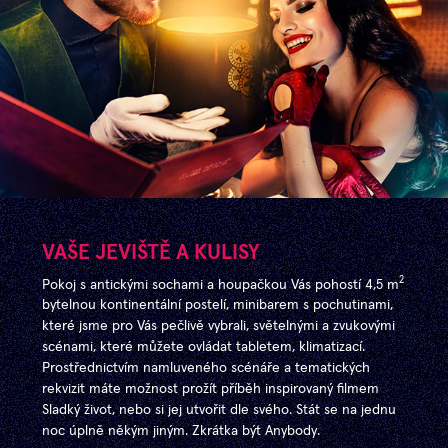
VAŠE JEVIŠTĚ A KULISY
2
Pokoj s antickými sochami a houpačkou Vás pohostí 4,5 m
bytelnou kontinentální postelí, minibarem s pochutinami,
které jsme pro Vás pečlivě vybrali, světelnými a zvukovými
scénami, které můžete ovládat tabletem, klimatizací.
Prostřednictvím namluveného scénáře a tematických
rekvizit máte možnost prožít příběh inspirovaný filmem
Sladký život, nebo si jej utvořit dle svého. Stát se na jednu
noc úplně někým jiným. Zkrátka být Anybody.