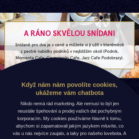
A RÁNO SKVĚLOU SNÍDANI
Snídaně pro dva je v ceně a můžete si ji užít v kterémkoli
z pestré nabídky podniků v nejbližším okolí (Podnik,
Momenta Cafe, Cosmopolis Cafe, Jazz Cafe Podobrazy).
Když nám nám povolíte cookies,
HLAVNÍ STRÁNKA
ukážeme vám chatbota
DOTAZY
Nikdo nemá rád marketing. Ale nemusí to být jen
POKOJE
neustále špehování a prodej vašich dat pochybným
KONTAKT
korporacím. My cookies používáme hlavně k tomu,
POKOJ JAKO DÁREK
abychom si zapamatovali jakým jazykem mluvíte, co
ONLINE CHECK-IN
vás u nás nejvíce zaujalo, a taky pro našeho lovebota. A